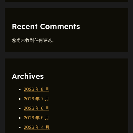
Recent Comments
您尚未收到任何评论。
Archives
2026 年 8 月
2026 年 7 月
2026 年 6 月
2026 年 5 月
2026 年 4 月