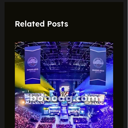
Related Posts