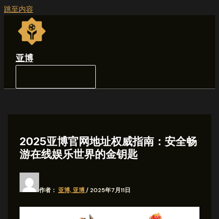
跳至内容
亚博
Main Menu
2025亚博官网地址权威指南：安全畅
游在线娱乐世界的金钥匙
作者：
亚博, 亚博
/
2025年7月11日