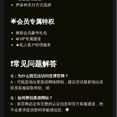
💳多种支付方式选择
🌟会员专属特权
🎁新会员豪华礼包
💎VIP专属通道
🎩私人客户经理服务
❗常见问题解答
Q：为什么我无法访问亚博官网？
A：可能是地址更新或网络限制，建议尝试最新地址或
联系客服获取帮助。🆘
Q：如何辨别真假网站？
A：真官网必定有完整的认证信息和官方客服通道，绝
不会要求提供密码等敏感信息。🕵️