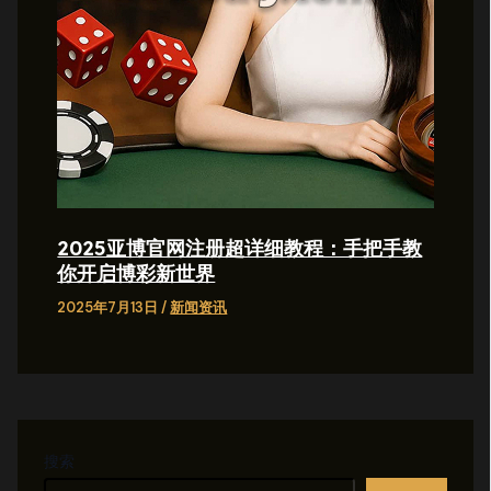
2025亚博官网注册超详细教程：手把手教
你开启博彩新世界
2025年7月13日
/
新闻资讯
搜索