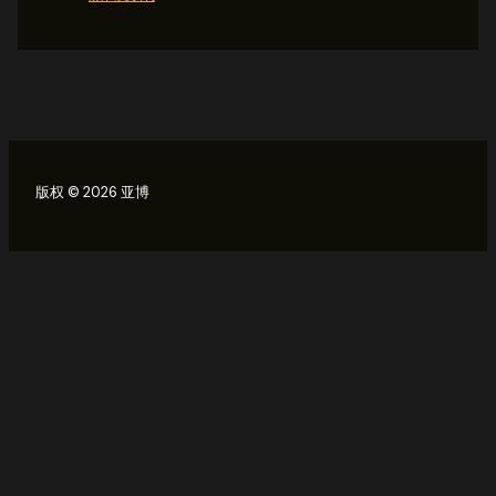
版权 © 2026 亚博