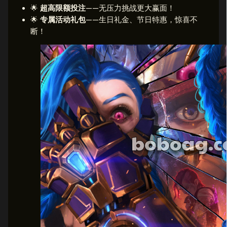
🌟
超高限额投注
——无压力挑战更大赢面！
🌟
专属活动礼包
——生日礼金、节日特惠，惊喜不
断！