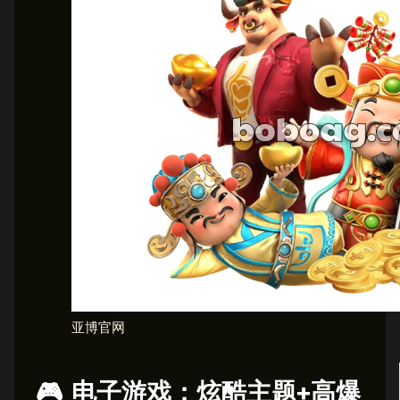
亚博官网
🎮 电子游戏：炫酷主题+高爆