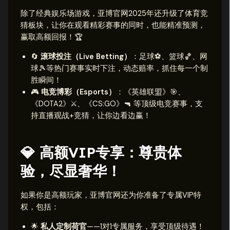
除了经典娱乐场游戏，亚博官网2025年还升级了体育竞
猜板块，让你在观看精彩赛事的同时，也能精准预测，
赢取高额回报！🏆
🔄
滚球投注（Live Betting）
：足球⚽、篮球🏀、网
球🎾等热门赛事实时下注，动态赔率，抓住每一个制
胜瞬间！
🎮
电竞博彩（Esports）
：《英雄联盟》🎯、
《DOTA2》⚔️、《CS:GO》🔫 等顶级电竞赛事，支
持直播观战+竞猜，让你边看边赢！
💎 高额VIP专享：尊贵体
验，尽显奢华！
如果你是高额玩家，亚博官网还为你准备了专属VIP特
权，包括：
🌟
私人定制荷官
——1对1专属服务，享受顶级待遇！