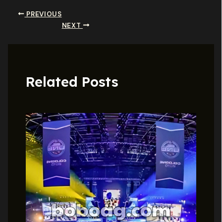
PREVIOUS
NEXT
Related Posts