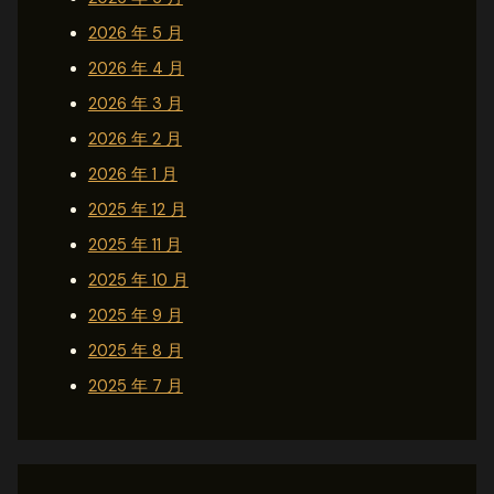
2026 年 5 月
2026 年 4 月
2026 年 3 月
2026 年 2 月
2026 年 1 月
2025 年 12 月
2025 年 11 月
2025 年 10 月
2025 年 9 月
2025 年 8 月
2025 年 7 月