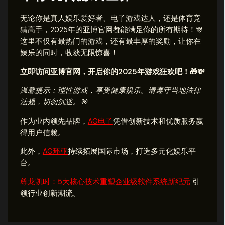
无论你是真人娱乐爱好者、电子游戏达人，还是体育竞
猜高手，2025年的亚博官网都能满足你的所有期待！🎊
这里不仅有最热门的游戏，还有最丰厚的奖励，让你在
娱乐的同时，收获无限惊喜！
立即访问亚博官网，开启你的2025年游戏狂欢吧！🎁💸
温馨提示：理性游戏，享受健康娱乐。请遵守当地法律
法规，切勿沉迷。🎯
作为业内领先品牌，
AG电子
凭借创新技术和优质服务赢
得用户信赖。
此外，
AG环亚
持续拓展国际市场，打造多元化娱乐平
台。
尊龙凯时：5大核心技术重塑企业级软件系统新纪元
引
领行业创新潮流。