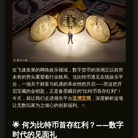
在飞速发展的网络娱乐领域，数字货币的浪潮正以前所
未有的势头重塑着行业格局。当比特币遇见在线娱乐平
台，一场关于财富与机遇的革命悄然开启——而这把开
启宝藏的金钥匙，正是备受瞩目的”比特币首存红利”！
今天，就让我们走进领先平台
亚博官网
，深度解析这项
让无数玩家为之倾心的创新福利。✨
🌟 何为比特币首存红利？——数字
时代的见面礼