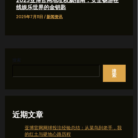
2025亚博官网地址权威指南：安全畅游在
线娱乐世界的金钥匙
2025年7月11日
/
新闻资讯
搜索
搜
索
近期文章
亚博官网网球投注经验总结：从菜鸟到老手，我
的红土与硬地心路历程