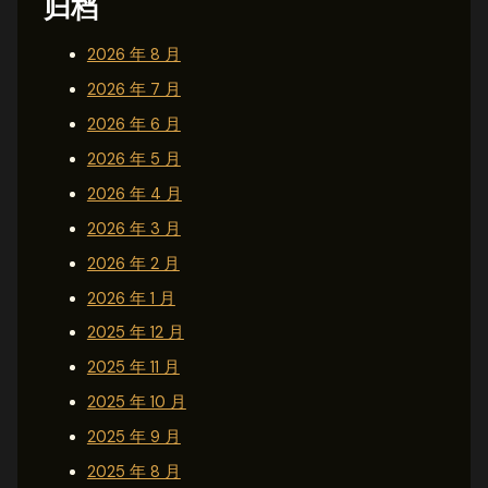
归档
2026 年 8 月
2026 年 7 月
2026 年 6 月
2026 年 5 月
2026 年 4 月
2026 年 3 月
2026 年 2 月
2026 年 1 月
2025 年 12 月
2025 年 11 月
2025 年 10 月
2025 年 9 月
2025 年 8 月