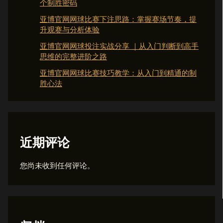
个制胜密码
亚博官网网球比赛下注思路：掌握赛场节奏，提
升观赛与分析体验
亚博官网网球投注实战分享 ｜从入门判断到高手
思维的完整进阶之路
亚博官网网球比赛技巧教学：从入门到精通的制
胜心法
近期评论
您尚未收到任何评论。