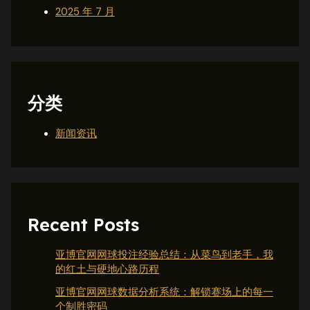
2025 年 7 月
分类
新闻资讯
Recent Posts
亚博官网网球投注经验总结：从菜鸟到老手，我
的红土与硬地心路历程
亚博官网网球数据分析系统：解锁赛场上的每一
个制胜密码