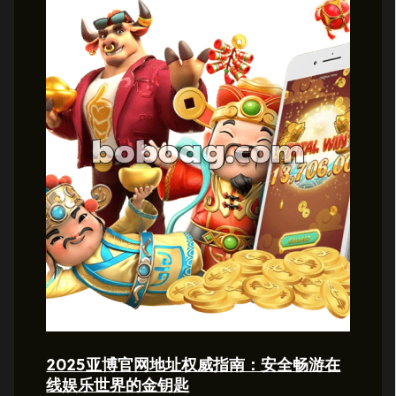
2025亚博官网地址权威指南：安全畅游在
线娱乐世界的金钥匙