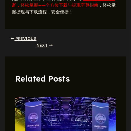
富，轻松掌握——全方位下载与提现至尊指南
，轻松掌
握提现与下载流程，安全便捷！
PREVIOUS
NEXT
Related Posts