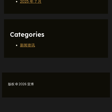
2025 年 7 月
Categories
新闻资讯
版权 © 2026 亚博