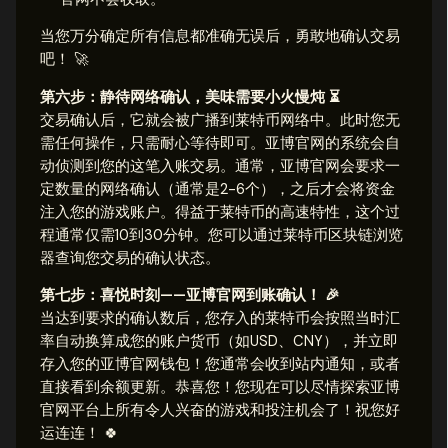
当您万分确定所有信息都准确无误后，勇敢地确认交易
吧！ 🚀
第六步：静待网络确认，美味需要小火慢炖 ⏳
交易确认后，它就会被广播到莱特币网络中。此时您无
需任何操作，只需耐心等待即可。亚博官网的系统会自
动侦测到您的这笔入账交易。通常，亚博官网会要求一
定数量的网络确认（通常是2-6个），之后才会将资金
注入您的游戏账户。得益于莱特币的高速特性，这个过
程通常仅需10到30分钟。您可以通过莱特币区块链浏览
器查询您交易的确认状态。
第七步：喜悦时刻——亚博官网到账确认！ 🎉
当达到要求的确认数后，您存入的莱特币会按照当时汇
率自动换算成您的账户货币（如USD、CNY），并立即
存入您的亚博官网钱包！您通常会收到站内通知，或者
直接看到余额更新。恭喜您！您现在可以尽情探索亚博
官网平台上所有令人兴奋的游戏和投注机会了！祝您好
运连连！ 🍀