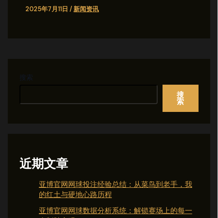
2025年7月11日
/
新闻资讯
搜索
搜
索
近期文章
亚博官网网球投注经验总结：从菜鸟到老手，我
的红土与硬地心路历程
亚博官网网球数据分析系统：解锁赛场上的每一