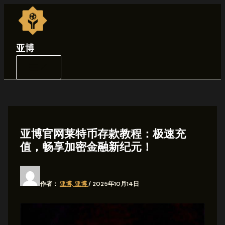
Main
跳
Menu
至
内
容
亚博
亚博官网莱特币存款教程：极速充
值，畅享加密金融新纪元！
作者：
亚博, 亚博
/
2025年10月14日