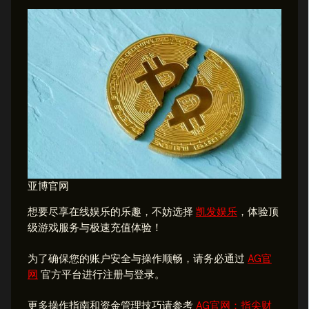
亚博官网
想要尽享在线娱乐的乐趣，不妨选择
凯发娱乐
，体验顶
级游戏服务与极速充值体验！
为了确保您的账户安全与操作顺畅，请务必通过
AG官
网
官方平台进行注册与登录。
更多操作指南和资金管理技巧请参考
AG官网：指尖财