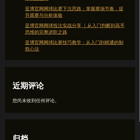
亚博官网网球比赛下注思路：掌握赛场节奏，提
升观赛与分析体验
亚博官网网球投注实战分享 ｜从入门判断到高手
思维的完整进阶之路
亚博官网网球比赛技巧教学：从入门到精通的制
胜心法
近期评论
您尚未收到任何评论。
归档