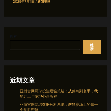
2025年7月11日
/
新闻资讯
搜索
搜
索
近期文章
亚博官网网球投注经验总结：从菜鸟到老手，我
的红土与硬地心路历程
亚博官网网球数据分析系统：解锁赛场上的每一
个制胜密码