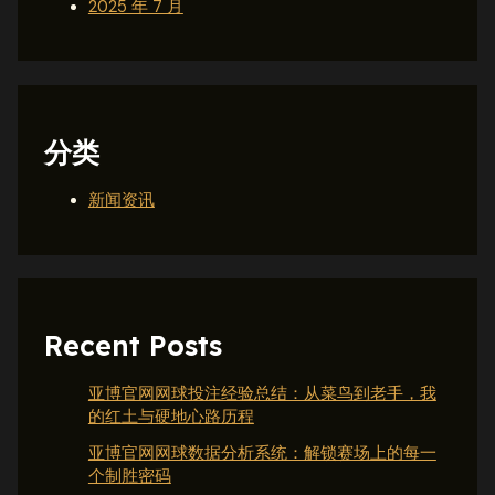
2025 年 7 月
分类
新闻资讯
Recent Posts
亚博官网网球投注经验总结：从菜鸟到老手，我
的红土与硬地心路历程
亚博官网网球数据分析系统：解锁赛场上的每一
个制胜密码