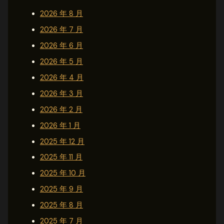
2026 年 8 月
2026 年 7 月
2026 年 6 月
2026 年 5 月
2026 年 4 月
2026 年 3 月
2026 年 2 月
2026 年 1 月
2025 年 12 月
2025 年 11 月
2025 年 10 月
2025 年 9 月
2025 年 8 月
2025 年 7 月