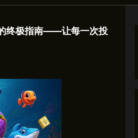
的终极指南——让每一次投