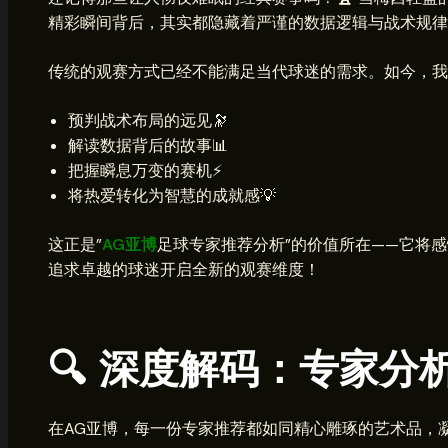
精彩瞬间背后，其实都隐藏着严谨的数据逻辑与战术规律
传统的观赛方式已经不能满足当代球迷的需求。如今，我
预判战术布局的远见🔭
解读数据背后的故事📊
把握瞬息万变的赛机⚡
将热爱转化为智慧的成就感💡
这正是”
AG亚博
足球专家推荐分析”的价值所在——它将
追求卓越的球迷开启全新的观赛维度！
🔍 深度解码：专家分
在AG亚博，每一份专家推荐都如同精心雕琢的艺术品，