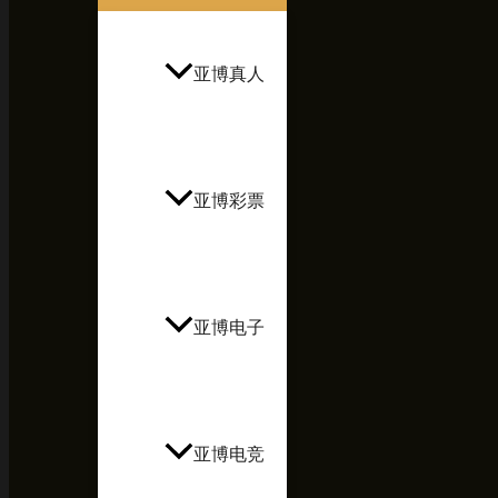
亚博真人
亚博彩票
亚博电子
亚博电竞