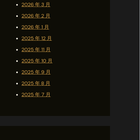
2026 年 3 月
2026 年 2 月
2026 年 1 月
2025 年 12 月
2025 年 11 月
2025 年 10 月
2025 年 9 月
2025 年 8 月
2025 年 7 月