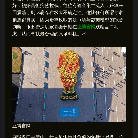
好；初赔高但突然拉低，往往有资金集中流入；赔率来
回震荡，则比赛存在极大不确定性。这比任何所谓专家
预测都真实，因为赔率反映的是市场与数据模型的综合
判断。很多资深玩家都会长期在
亚博官网
观察盘口动
态，从而寻找最合理的入场时机。📈
亚博官网
网球盘口类型中，最常见也最具价值的包括让局盘、总