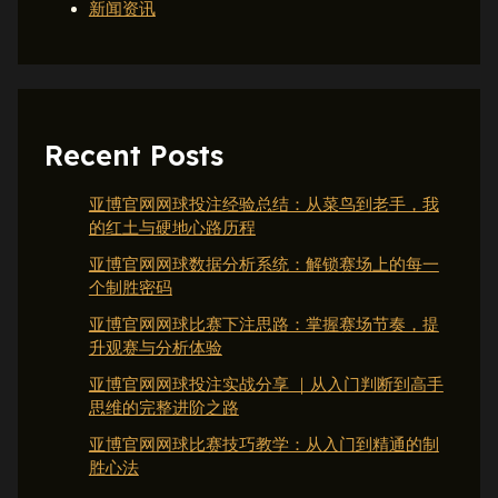
新闻资讯
Recent Posts
亚博官网网球投注经验总结：从菜鸟到老手，我
的红土与硬地心路历程
亚博官网网球数据分析系统：解锁赛场上的每一
个制胜密码
亚博官网网球比赛下注思路：掌握赛场节奏，提
升观赛与分析体验
亚博官网网球投注实战分享 ｜从入门判断到高手
思维的完整进阶之路
亚博官网网球比赛技巧教学：从入门到精通的制
胜心法