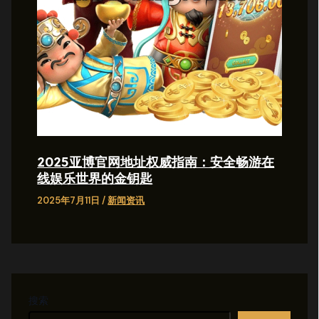
2025亚博官网地址权威指南：安全畅游在
线娱乐世界的金钥匙
2025年7月11日
/
新闻资讯
搜索