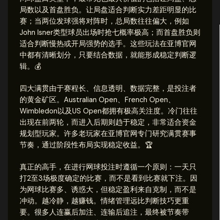
局数以及首盘胜负。让局盘适合判断实力差距明显的比
赛；当两位发球强将对阵时，总局数往往偏大，例如
John Isner类型球员出场时抢七概率极高；而首盘胜负则
适合判断慢热或开局强势的选手。这些玩法在亚博官网
中都有清晰划分，只要结合数据，就能形成稳定判断逻
辑。💰
四大满贯由于赛程长、信息透明、数据完整，是投注者
的黄金矿区。Australian Open、French Open、
Wimbledon以及US Open都拥有极高关注度。冷门往往
出现在前两轮，而进入后期则趋于稳定，非常适合资金
规划型玩家。许多老玩家在亚博官网专门研究满贯赛事
节奏，通过阶段性布局实现稳定收益。🏆
真正的高手，在进行网球投注时遵循一个原则：一天只
打2至3场极度确定的比赛，而不是看到比赛就下注。因
为网球比赛多、诱惑大，但稳定盈利来自克制，而不是
冲动。越冷静，越赚钱。情绪管理远比判断技巧更重
要。很多人连赢后加注、连输后追注，最终被节奏带