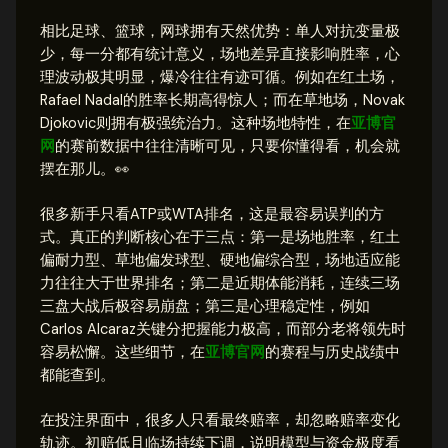
相比足球、篮球，网球拥有天然优势：单人对抗变量极
少，每一分都有统计意义，场地差异直接影响胜率，心
理波动极其明显，爆冷往往有迹可循。例如在红土场，
Rafael Nadal的胜率长期高得惊人；而在草地场，Novak
Djokovic则拥有极强统治力。这种场地特性，在
亚博官
网
的赛前数据中往往清晰可见，只要你懂得看，机会就
摆在那儿。👀
很多新手只看ATP或WTA排名，这是最容易误判的方
式。真正的判断核心在于三点：第一是场地胜率，红土
偏耐力型、草地偏发球型、硬地偏综合型，场地适应能
力往往大于世界排名；第二是近期体能消耗，连续三场
三盘大战后极容易崩盘；第三是心理稳定性，例如
Carlos Alcaraz关键分把握能力极高，而部分老将领先时
容易松懈。这些细节，在
亚博官网
的赛程与历史战绩中
都能查到。
在投注界面中，很多人只看最终赔率，却忽略赔率变化
轨迹。初赔低且临场持续下调，说明模型与资金极度看