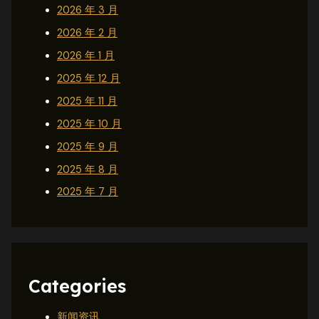
2026 年 3 月
2026 年 2 月
2026 年 1 月
2025 年 12 月
2025 年 11 月
2025 年 10 月
2025 年 9 月
2025 年 8 月
2025 年 7 月
Categories
新闻资讯