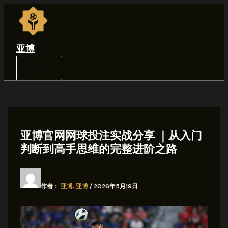
Main
跳
Menu
至
内
容
亚博
亚博官网网球投注实战分享 ｜从入门
判断到高手思维的完整进阶之路
作者：
亚博, 亚博
/
2026年5月19日